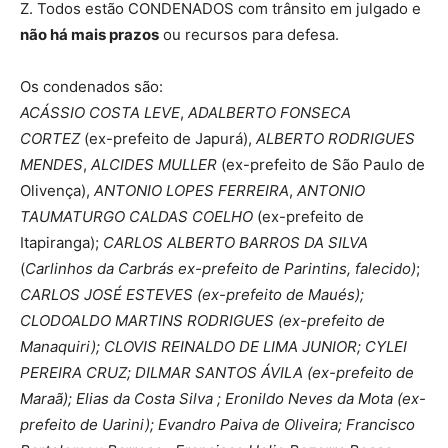
Z. Todos estão CONDENADOS com trânsito em julgado e
não há mais prazos
ou recursos para defesa.
Os condenados são:
ACÁSSIO COSTA LEVE
,
ADALBERTO FONSECA
CORTEZ
(ex-prefeito de Japurá),
ALBERTO RODRIGUES
MENDES
,
ALCIDES MULLER
(ex-prefeito de São Paulo de
Olivença),
ANTONIO LOPES FERREIRA
,
ANTONIO
TAUMATURGO CALDAS COELHO
(ex-prefeito de
Itapiranga);
CARLOS ALBERTO BARROS DA SILVA
(
Carlinhos da Carbrás ex-prefeito de Parintins, falecido)
;
CARLOS JOSÉ ESTEVES (ex-prefeito de Maués);
CLODOALDO MARTINS RODRIGUES (ex-prefeito de
Manaquiri); CLOVIS REINALDO DE LIMA JUNIOR; CYLEI
PEREIRA CRUZ;
DILMAR SANTOS ÁVILA (ex-prefeito de
Maraã);
Elias da Costa Silva ; Eronildo Neves da Mota (ex-
prefeito de Uarini); Evandro Paiva de Oliveira;
Francisco