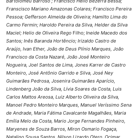
Bartolomeu Barroso ; Francisco Helio Bezerra Bessa;
Franscisco Mariano Amazonas Colares; Francisco Pereira
Pessoa;
Gefferson Almeida de Oliveira;
Hamilto Lima do
Carmo Fermin; Haroldo Pereira da Silva, Helder da Silva
Maciel; Helio de Oliveira Rego
Filho;
Ineide Macedo dos
Santos; Inês Baranda Hortêncio; Irizaldo Castro de
Araújo, Ivan Ether, João de Deus Plínio Marques, João
Francisco da Costa Nazaré, João José Monteiro
Nogueira, Joel Santos de Lima, Jones Karrer de Castro
Monteiro, José Antônio Garrido e Silva, José Ney
Guimarães Pedrosa, Josenira Guimarães Aparício,
Lindenberg João da Silva, Lívia Soares da Costa, Luis
Carlos Mattos Areosa, Luiz Alberto Oliveira da Silva,
Manoel Pedro Monteiro Marques, Manuel Veríssimo Sena
de Andrade, Maria Fátima Cavalcante Magalhães, Maria
Emília Melo da Costa, Mario Jorge Fernandes Pinheiro,
Maryenes de Souza Barros, Miron Osmario Fogaça,
Natalino Sousa Santos, Nilson Lizardo Otero, Ocimar