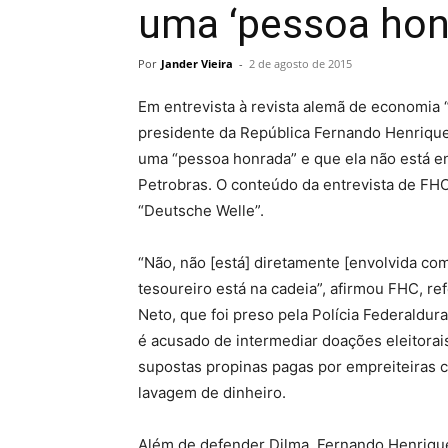
uma ‘pessoa hon
Por
Jander Vieira
-
2 de agosto de 2015
Em entrevista à revista alemã de economia “
presidente da República Fernando Henrique
uma “pessoa honrada” e que ela não está e
Petrobras. O conteúdo da entrevista de FHC
“Deutsche Welle”.
“Não, não [está] diretamente [envolvida com
tesoureiro está na cadeia”, afirmou FHC, re
Neto, que foi preso pela Polícia Federaldur
é acusado de intermediar doações eleitorai
supostas propinas pagas por empreiteiras 
lavagem de dinheiro.
Além de defender Dilma, Fernando Henrique a