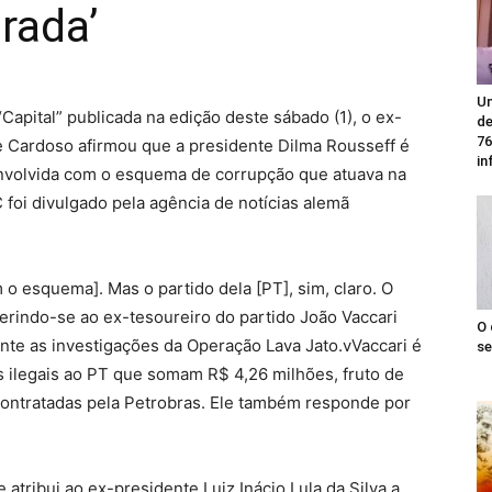
rada’
Un
Capital” publicada na edição deste sábado (1), o ex-
de
76
 Cardoso afirmou que a presidente Dilma Rousseff é
in
nvolvida com o esquema de corrupção que atuava na
 foi divulgado pela agência de notícias alemã
 o esquema]. Mas o partido dela [PT], sim, claro. O
ferindo-se ao ex-tesoureiro do partido João Vaccari
O 
ante as investigações da Operação Lava Jato.vVaccari é
se
s ilegais ao PT que somam R$ 4,26 milhões, fruto de
contratadas pela Petrobras. Ele também responde por
tribui ao ex-presidente Luiz Inácio Lula da Silva a