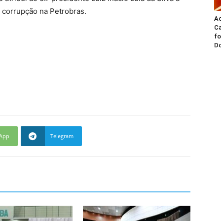
e corrupção na Petrobras.
A
Ca
fo
Do
App
Telegram