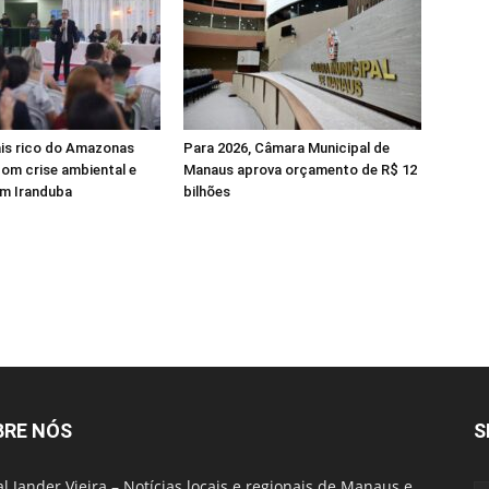
ais rico do Amazonas
Para 2026, Câmara Municipal de
om crise ambiental e
Manaus aprova orçamento de R$ 12
m Iranduba
bilhões
BRE NÓS
S
al Jander Vieira – Notícias locais e regionais de Manaus e