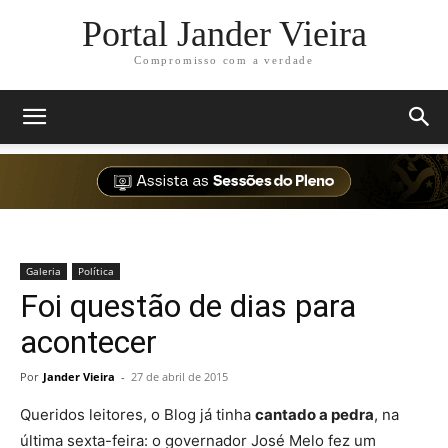
Portal Jander Vieira
Compromisso com a verdade
Galeria
Política
Foi questão de dias para
acontecer
Por
Jander Vieira
-
27 de abril de 2015
Queridos leitores, o Blog já tinha
cantado a pedra
, na
última sexta-feira: o governador José Melo fez um