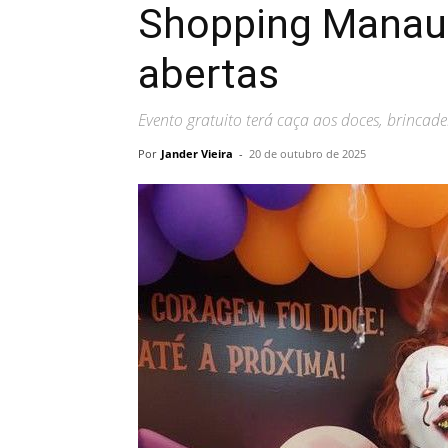
Shopping Manaus
abertas
Evento gratuito terá caça aos doces, brincade
Por
Jander Vieira
-
20 de outubro de 2025