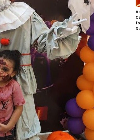
A
Ca
fo
Do