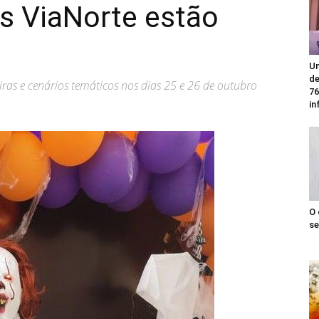
 ViaNorte estão
Un
de
iras e cenários temáticos nos dias 25 e 26 de outubro
76
in
O 
se