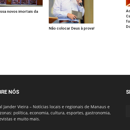
A
ssa novos imortais da
Ca
fo
Do
Não colocar Deus à prova!
BRE NÓS
S
al Jander Vieira – Notícias locais e regionais de Manaus e
onas: política, economia, cultura, esportes, gastronomia,
evistas e muito mais.