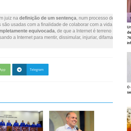
m juiz na 
definição de um sentença
is são usadas com a finalidade de colaborar com a vida das pe
Un
ompletamente equivocada
, de que a Internet é terreno sem do
de
sando a Internet para mentir, dissimular, injuriar, difamar ou 
76
in
App
Telegram
O 
se