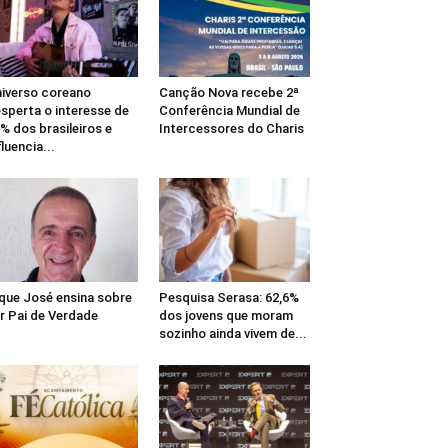
ssoas. São inúmeros os exemplos e se espalham entre vários ti
iverso coreano
Canção Nova recebe 2ª
no, onde você pode dizer o que quer e como quer. Não é 
nada d
sperta o interesse de
Conferência Mundial de
caluniar, todo cuidado será pouco, na hora de usar de tais exp
% dos brasileiros e
Intercessores do Charis
fluencia...
que José ensina sobre
Pesquisa Serasa: 62,6%
r Pai de Verdade
dos jovens que moram
sozinho ainda vivem de...