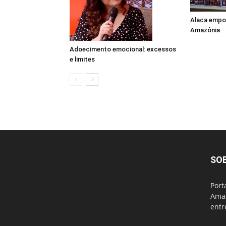
Alaca empo
Amazônia
Adoecimento emocional: excessos
e limites
SO
Port
Amaz
entr