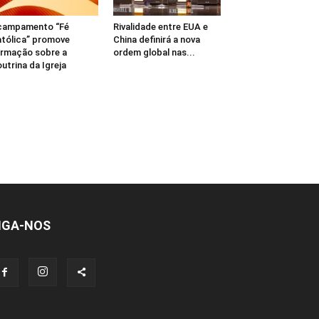
campamento “Fé
Rivalidade entre EUA e
tólica” promove
China definirá a nova
rmação sobre a
ordem global nas...
utrina da Igreja
IGA-NOS