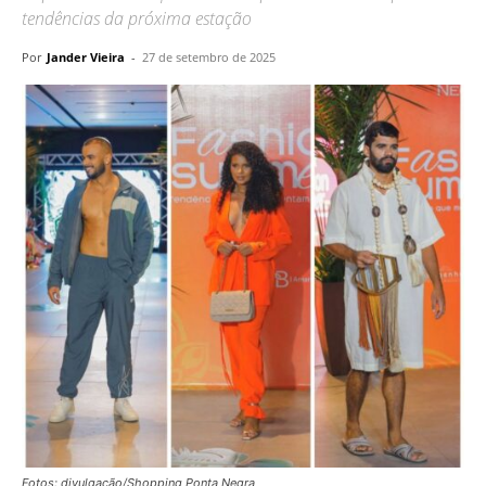
tendências da próxima estação
Por
Jander Vieira
-
27 de setembro de 2025
Fotos: divulgação/Shopping Ponta Negra