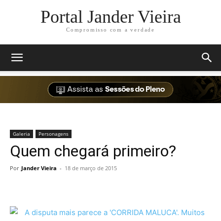
Portal Jander Vieira
Compromisso com a verdade
Galeria
Personagens
Quem chegará primeiro?
Por
Jander Vieira
-
18 de março de 2015