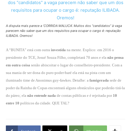
A disputa mais parece a ‘CORRIDA MALUCA’. Muitos dos “candidatos” à vaga
parecem não saber que um dos requisitos para ocupar o cargo é: reputação
ILIBADA. Oremos!
A “BUNITA” está com outra
investida
na mente. Explico: em 2016 o
presidente do TCE, Josué Souza Filho, completará 70 anos e ela
não pensa
em outra coisa
senão abiscoitar o lugar do conselheiro-presidente. Com a
sua mania de ser dona do puro-poder-baré ela está na pista com um
iluminado time de Anonimus guy-fawkes. Detalhe: a
famigerada
sede de
poder da Rainha de Copas encontrará alguns obstáculos que poderão tirá-la
do páreo; ela
não entende nada
de contas públicas e é rejeitada por
10
entre 10
políticos da cidade. QUE TAL?