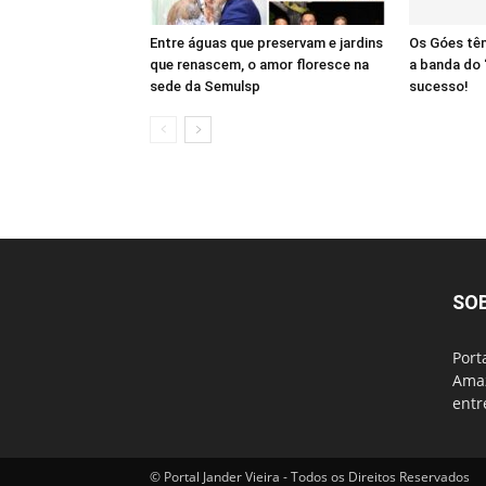
Entre águas que preservam e jardins
Os Góes têm
que renascem, o amor floresce na
a banda do 
sede da Semulsp
sucesso!
SO
Port
Amaz
entr
© Portal Jander Vieira - Todos os Direitos Reservados