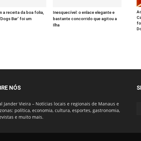
A
 a receita da boa folia,
Inesquecível: o enlace elegante e
Ca
‘Dogs Bar’ foi um
bastante concorrido que agitou a
fo
Ilha
Do
BRE NÓS
S
al Jander Vieira – Notícias locais e regionais de Manaus e
onas: política, economia, cultura, esportes, gastronomia,
evistas e muito mais.