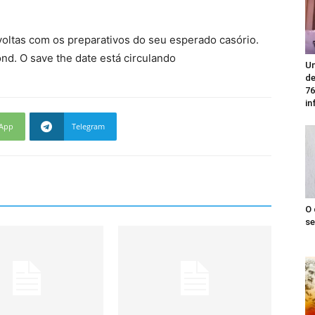
 voltas com os preparativos do seu esperado casório.
d. O save the date está circulando
Un
de
76
in
App
Telegram
O 
se