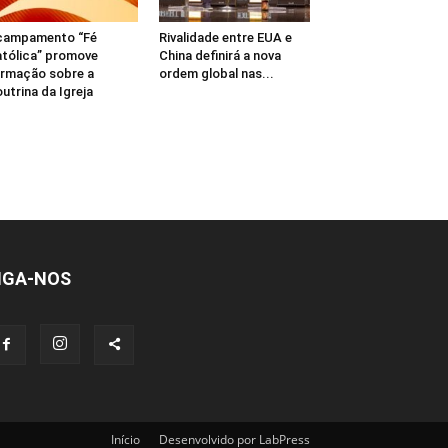
campamento “Fé
Rivalidade entre EUA e
tólica” promove
China definirá a nova
rmação sobre a
ordem global nas...
utrina da Igreja
IGA-NOS
Início
Desenvolvido por LabPress