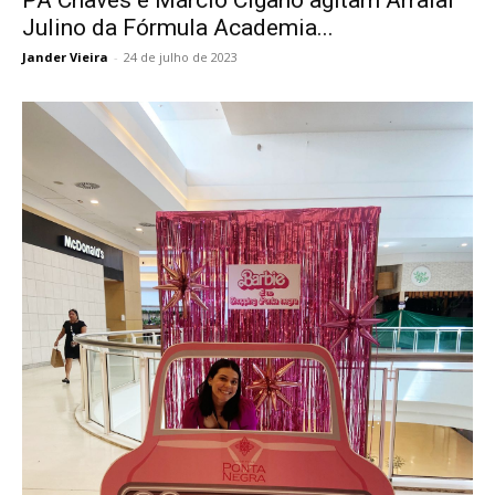
PA Chaves e Márcio Cigano agitam Arraial
Julino da Fórmula Academia...
Jander Vieira
-
24 de julho de 2023