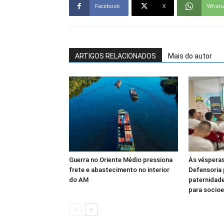
Facebook
X
Whats
ARTIGOS RELACIONADOS
Mais do autor
Guerra no Oriente Médio pressiona
Às vésperas
frete e abastecimento no interior
Defensoria 
do AM
paternidade 
para socio