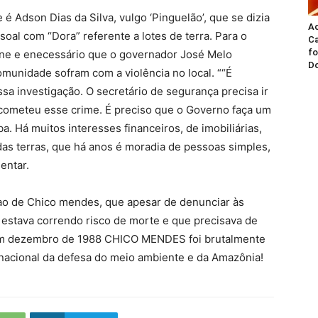
 é Adson Dias da Silva, vulgo ‘Pinguelão’, que se dizia
A
soal com “Dora” referente a lotes de terra. Para o
Ca
fo
une e enecessário que o governador José Melo
Do
munidade sofram com a violência no local. ““É
sa investigação. O secretário de segurança precisa ir
cometeu esse crime. É preciso que o Governo faça um
a. Há muitos interesses financeiros, de imobiliárias,
das terras, que há anos é moradia de pessoas simples,
entar.
o de Chico mendes, que apesar de denunciar às
 estava correndo risco de morte e que precisava de
 em dezembro de 1988 CHICO MENDES foi brutalmente
rnacional da defesa do meio ambiente e da Amazônia!