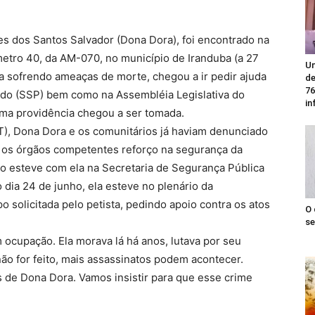
res dos Santos Salvador (Dona Dora), foi encontrado na
metro 40, da AM-070, no município de Iranduba (a 27
Un
a sofrendo ameaças de morte, chegou a ir pedir ajuda
de
76
ado (SSP) bem como na Assembléia Legislativa do
in
a providência chegou a ser tomada.
), Dona Dora e os comunitários já haviam denunciado
 os órgãos competentes reforço na segurança da
do esteve com ela na Secretaria de Segurança Pública
o dia 24 de junho, ela esteve no plenário da
 solicitada pelo petista, pedindo apoio contra os atos
O 
se
ocupação. Ela morava lá há anos, lutava por seu
 não for feito, mais assassinatos podem acontecer.
s de Dona Dora. Vamos insistir para que esse crime