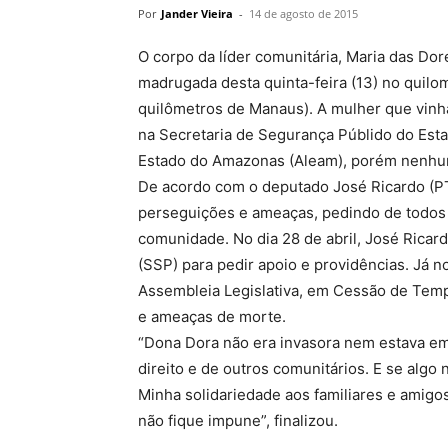
Por
Jander Vieira
-
14 de agosto de 2015
O corpo da líder comunitária, Maria das Do
madrugada desta quinta-feira (13) no quilo
quilômetros de Manaus). A mulher que vinh
na Secretaria de Segurança Públido do Est
Estado do Amazonas (Aleam), porém nenhum
De acordo com o deputado José Ricardo (PT
perseguições e ameaças, pedindo de todos
comunidade. No dia 28 de abril, José Ricar
(SSP) para pedir apoio e providências. Já n
Assembleia Legislativa, em Cessão de Tempo
e ameaças de morte.
“Dona Dora não era invasora nem estava em 
direito e de outros comunitários. E se algo
Minha solidariedade aos familiares e amigo
não fique impune”, finalizou.