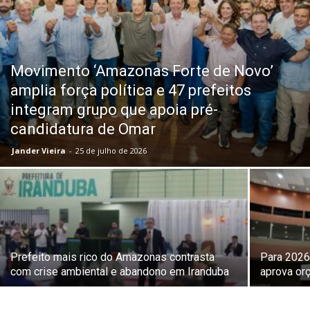
Movimento ‘Amazonas Forte de Novo’
amplia força política e 47 prefeitos
integram grupo que apoia pré-
candidatura de Omar
Jander Vieira
-
25 de julho de 2026
Prefeito mais rico do Amazonas contrasta
Para 2026
com crise ambiental e abandono em Iranduba
aprova or