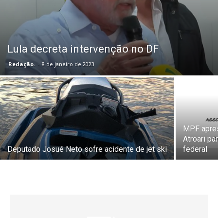
Lula decreta intervenção no DF
Redação.
-
8 de janeiro de 2023
MPF apres
Atroari pa
Deputado Josué Neto sofre acidente de jet ski
federal