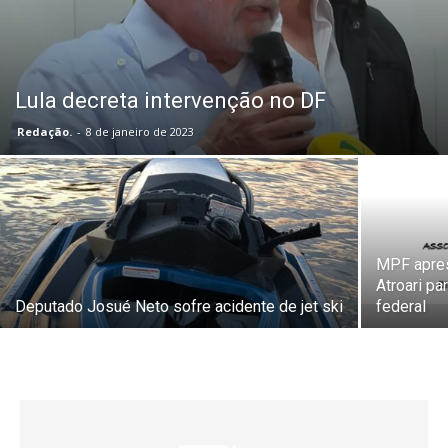
Lula decreta intervenção no DF
Redação.
-
8 de janeiro de 2023
MPF apres
Atroari pa
Deputado Josué Neto sofre acidente de jet ski
federal